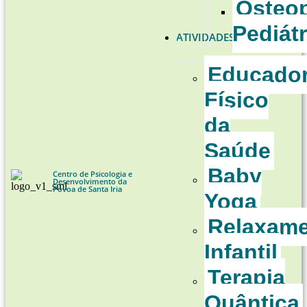
Osteop
Pediátr
ATIVIDADES
Educado
Físico
da
Saúde
Baby
Centro de Psicologia e
Desenvolvimento da
Póvoa de Santa Iria
Yoga
Relaxam
Infantil
Terapia
Quântica