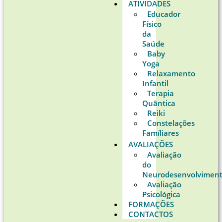
ATIVIDADES
Educador
Físico
da
Saúde
Baby
Yoga
Relaxamento
Infantil
Terapia
Quântica
Reiki
Constelações
Famíliares
AVALIAÇÕES
Avaliação
do
Neurodesenvolvimen
Avaliação
Psicológica
FORMAÇÕES
CONTACTOS