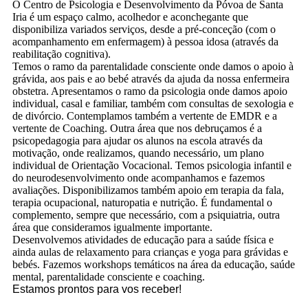
O Centro de Psicologia e Desenvolvimento da Póvoa de Santa
Iria é um espaço calmo, acolhedor e aconchegante que
disponibiliza variados serviços, desde a pré-conceção (com o
acompanhamento em enfermagem) à pessoa idosa (através da
reabilitação cognitiva).
Temos o ramo da parentalidade consciente onde damos o apoio à
grávida, aos pais e ao bebé através da ajuda da nossa enfermeira
obstetra. Apresentamos o ramo da psicologia onde damos apoio
individual, casal e familiar, também com consultas de sexologia e
de divórcio. Contemplamos também a vertente de EMDR e a
vertente de Coaching. Outra área que nos debruçamos é a
psicopedagogia para ajudar os alunos na escola através da
motivação, onde realizamos, quando necessário, um plano
individual de Orientação Vocacional. Temos psicologia infantil e
do neurodesenvolvimento onde acompanhamos e fazemos
avaliações. Disponibilizamos também apoio em terapia da fala,
terapia ocupacional, naturopatia e nutrição. É fundamental o
complemento, sempre que necessário, com a psiquiatria, outra
área que consideramos igualmente importante.
Desenvolvemos atividades de educação para a saúde física e
ainda aulas de relaxamento para crianças e yoga para grávidas e
bebés. Fazemos workshops temáticos na área da educação, saúde
mental, parentalidade consciente e coaching.
Estamos prontos para vos receber!