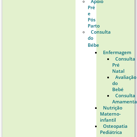
Apoio
Pré
e
Pós
Parto
Consulta
do
Bébe
Enfermagem
Consulta
Pré
Natal
Avaliação
do
Bebé
Consulta
Amamenta
Nutrição
Materno-
infantil
Osteopatia
Pediátrica