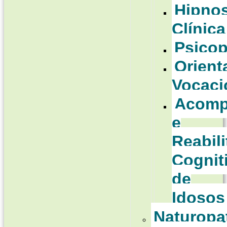
Hipno
Clínica
Psico
Orient
Vocaci
Acomp
e
Reabil
Cognit
de
Idosos
Naturopa