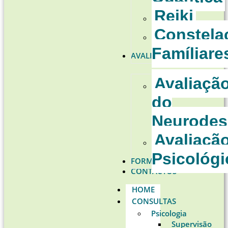
Reiki
Constela
Famíliare
AVALIAÇÕES
Avaliaçã
do
Neurodes
Avaliaçã
Psicológi
FORMAÇÕES
CONTACTOS
HOME
CONSULTAS
Psicologia
Supervisão