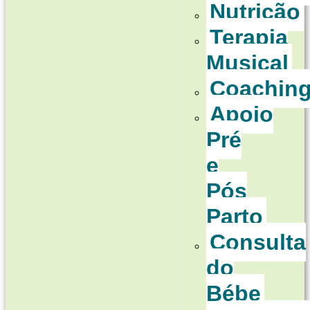
Nutrição
Terapia
Musical
Coachin
Apoio
Pré
e
Pós
Parto
Consulta
do
Bébe