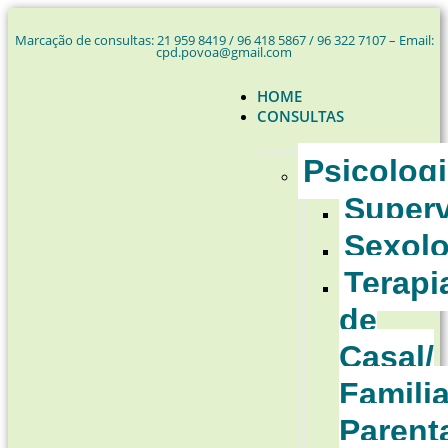
Marcação de consultas: 21 959 8419 / 96 418 5867 / 96 322 7107 – Email:
cpd.povoa@gmail.com
HOME
CONSULTAS
Psicolog
Super
Sexolo
Terapi
de
Casal/
Familia
Parent