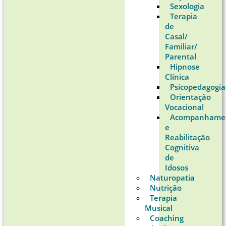
Sexologia
Terapia
de
Casal/
Familiar/
Parental
Hipnose
Clínica
Psicopedagogia
Orientação
Vocacional
Acompanhame
e
Reabilitação
Cognitiva
de
Idosos
Naturopatia
Nutrição
Terapia
Musical
Coaching