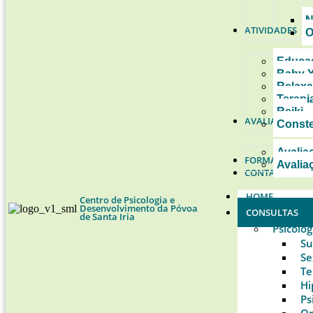
N
ATIVIDADES
O
Educad
Baby 
Relaxa
Terapi
Reiki
AVALIAÇÕES
Conste
Avalia
FORMAÇÕES
Avalia
CONTACTOS
HOME
Centro de Psicologia e
Desenvolvimento da Póvoa
CONSULTAS
de Santa Iria
Psicolog
Su
Se
Te
Hi
Ps