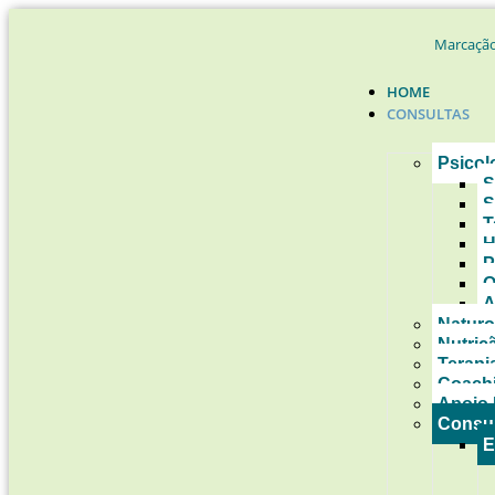
Marcação
HOME
CONSULTAS
Psicol
S
S
T
H
P
O
A
Naturo
Nutriç
Terapi
Coach
Apoio 
Consul
E