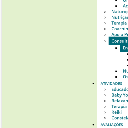
Or
Ac
Naturop
Nutriçã
Terapia
Coachi
Apoio P
Consult
E
Nu
Os
ATIVIDADES
Educado
Baby Y
Relaxam
Terapia
Reiki
Constel
AVALIAÇÕES