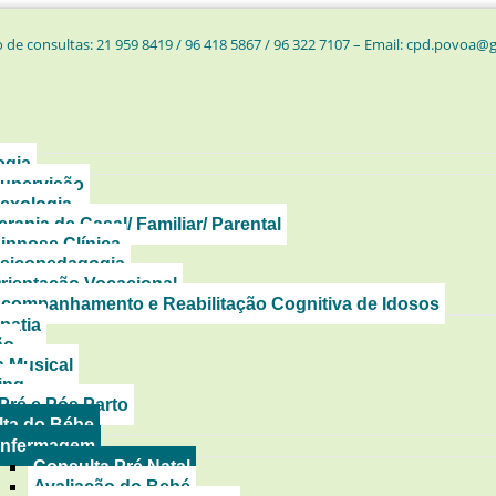
 de consultas: 21 959 8419 / 96 418 5867 / 96 322 7107 – Email: cpd.povoa@
ogia
upervisão
exologia
erapia de Casal/ Familiar/ Parental
ipnose Clínica
sicopedagogia
rientação Vocacional
companhamento e Reabilitação Cognitiva de Idosos
patia
ão
a Musical
ing
Pré e Pós Parto
ta do Bébe
nfermagem
Consulta Pré Natal
Avaliação do Bebé