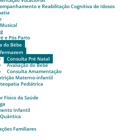
ientação Vocacional
ompanhamento e Reabilitação Cognitiva de Idosos
atia
o
 Musical
ng
ré e Pós Parto
a do Bébe
nfermagem
Consulta Pré Natal
Avaliação do Bebé
Consulta Amamentação
trição Materno-infantil
teopatia Pediátrica
r Físico da Saúde
oga
ento Infantil
 Quântica
ações Famíliares