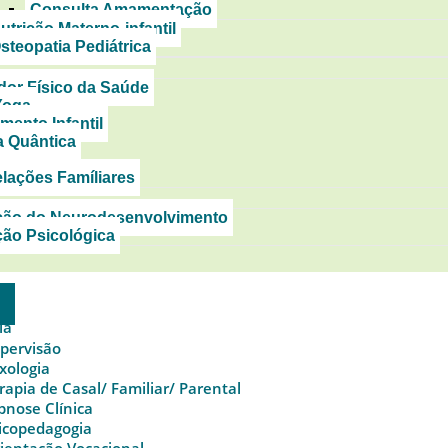
Consulta Amamentação
utrição Materno-infantil
steopatia Pediátrica
or Físico da Saúde
Yoga
mento Infantil
a Quântica
lações Famíliares
ção do Neurodesenvolvimento
ção Psicológica
ia
pervisão
xologia
rapia de Casal/ Familiar/ Parental
pnose Clínica
icopedagogia