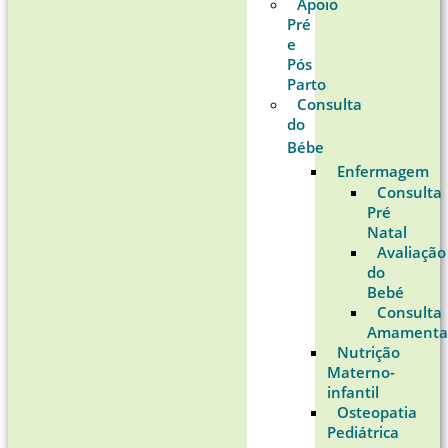
Apoio
Pré
e
Pós
Parto
Consulta
do
Bébe
Enfermagem
Consulta
Pré
Natal
Avaliação
do
Bebé
Consulta
Amamenta
Nutrição
Materno-
infantil
Osteopatia
Pediátrica