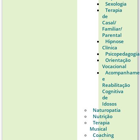
Sexologia
Terapia
de
Casal/
Familiar/
Parental
Hipnose
Clínica
Psicopedagogia
Orientação
Vocacional
Acompanhame
e
Reabilitação
Cognitiva
de
Idosos
Naturopatia
Nutrição
Terapia
Musical
Coaching