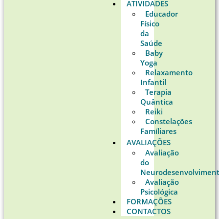
ATIVIDADES
Educador
Físico
da
Saúde
Baby
Yoga
Relaxamento
Infantil
Terapia
Quântica
Reiki
Constelações
Famíliares
AVALIAÇÕES
Avaliação
do
Neurodesenvolvimen
Avaliação
Psicológica
FORMAÇÕES
CONTACTOS