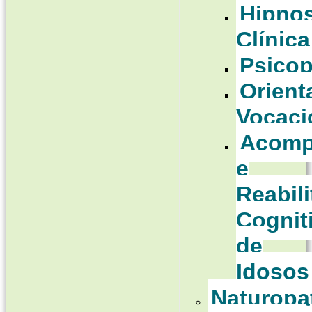
Hipno
Clínica
Psico
Orient
Vocaci
Acomp
e
Reabil
Cognit
de
Idosos
Naturopa