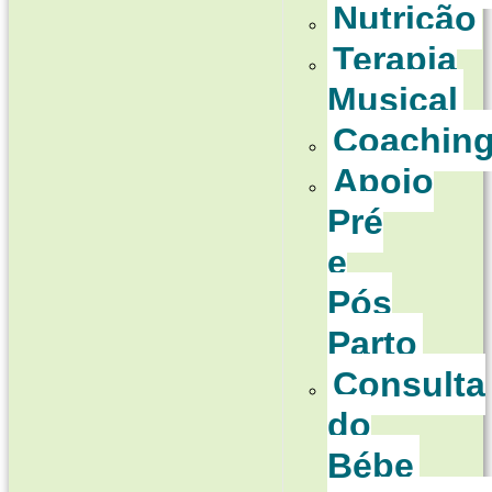
Nutrição
Terapia
Musical
Coachin
Apoio
Pré
e
Pós
Parto
Consulta
do
Bébe