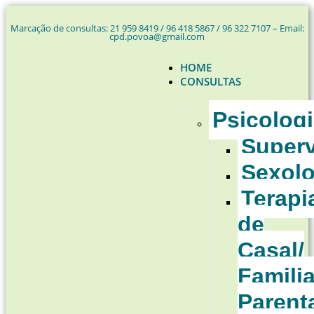
Marcação de consultas: 21 959 8419 / 96 418 5867 / 96 322 7107 – Email:
cpd.povoa@gmail.com
HOME
CONSULTAS
Psicolog
Super
Sexolo
Terapi
de
Casal/
Familia
Parent