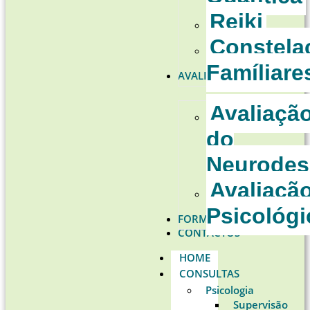
Reiki
Constela
Famíliare
AVALIAÇÕES
Avaliaçã
do
Neurodes
Avaliaçã
Psicológi
FORMAÇÕES
CONTACTOS
HOME
CONSULTAS
Psicologia
Supervisão