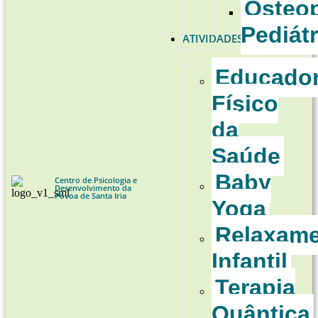
Osteop
Pediátr
ATIVIDADES
Educado
Físico
da
Saúde
Baby
Centro de Psicologia e
Desenvolvimento da
Póvoa de Santa Iria
Yoga
Relaxam
Infantil
Terapia
Quântica