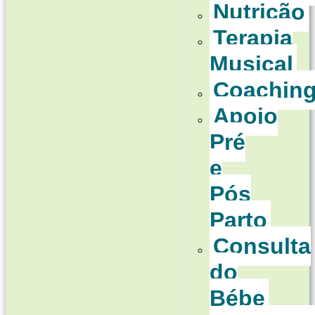
Nutrição
Terapia
Musical
Coachin
Apoio
Pré
e
Pós
Parto
Consulta
do
Bébe