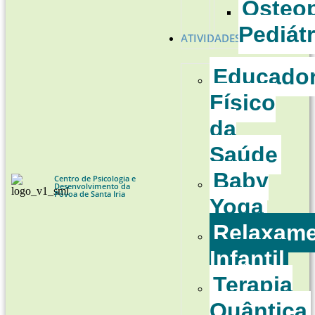
Osteop
Pediátr
ATIVIDADES
Educado
Físico
da
Saúde
Baby
Centro de Psicologia e
Desenvolvimento da
Póvoa de Santa Iria
Yoga
Relaxam
Infantil
Terapia
Quântica