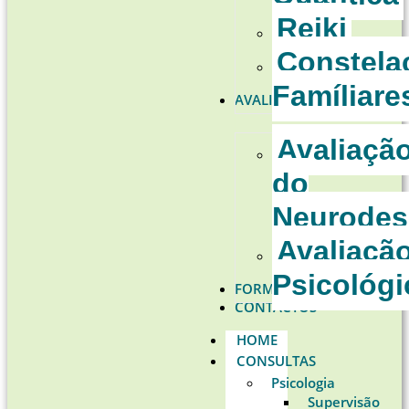
Reiki
Constela
Famíliare
AVALIAÇÕES
Avaliaçã
do
Neurodes
Avaliaçã
Psicológi
FORMAÇÕES
CONTACTOS
HOME
CONSULTAS
Psicologia
Supervisão