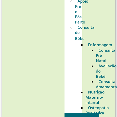
Apoio
Pré
e
Pós
Parto
Consulta
do
Bébe
Enfermagem
Consulta
Pré
Natal
Avaliação
do
Bebé
Consulta
Amamenta
Nutrição
Materno-
infantil
Osteopatia
Pediátrica