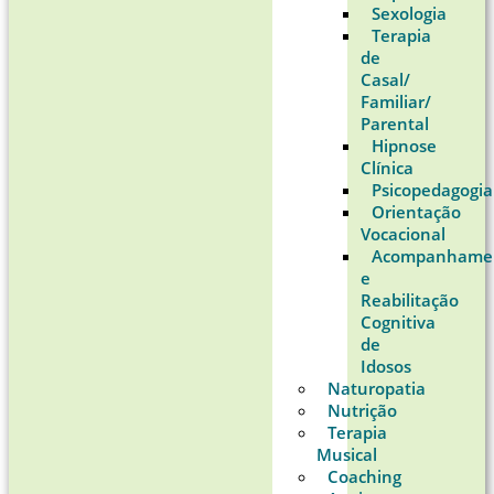
Sexologia
Terapia
de
Casal/
Familiar/
Parental
Hipnose
Clínica
Psicopedagogia
Orientação
Vocacional
Acompanhame
e
Reabilitação
Cognitiva
de
Idosos
Naturopatia
Nutrição
Terapia
Musical
Coaching