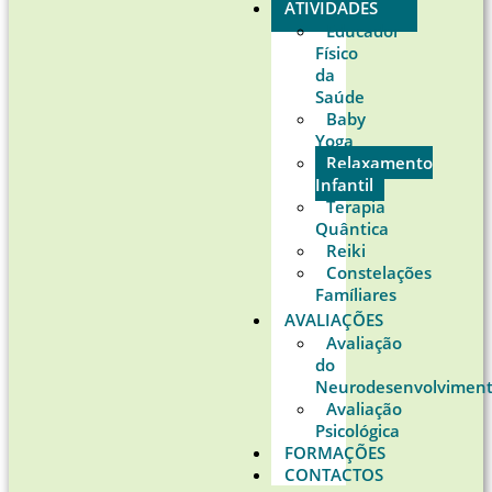
ATIVIDADES
Educador
Físico
da
Saúde
Baby
Yoga
Relaxamento
Infantil
Terapia
Quântica
Reiki
Constelações
Famíliares
AVALIAÇÕES
Avaliação
do
Neurodesenvolvimen
Avaliação
Psicológica
FORMAÇÕES
CONTACTOS