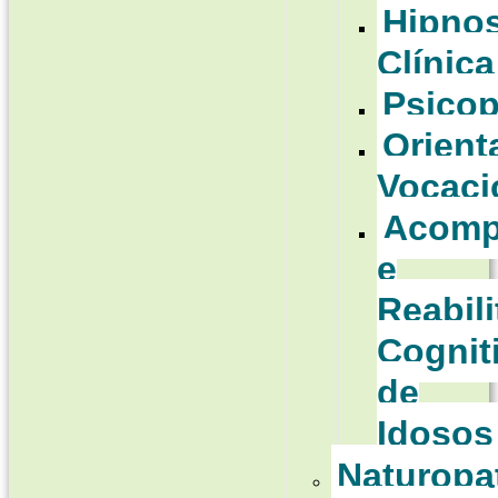
Hipno
Clínica
Psico
Orient
Vocaci
Acomp
e
Reabil
Cognit
de
Idosos
Naturopa