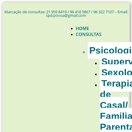
Marcação de consultas: 21 959 8419 / 96 418 5867 / 96 322 7107 – Email:
cpd.povoa@gmail.com
HOME
CONSULTAS
Psicolog
Super
Sexolo
Terapi
de
Casal/
Familia
Parent