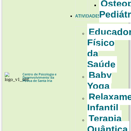
Osteop
Pediátr
ATIVIDADES
Educado
Físico
da
Saúde
Baby
Centro de Psicologia e
Desenvolvimento da
Póvoa de Santa Iria
Yoga
Relaxam
Infantil
Terapia
Quântica