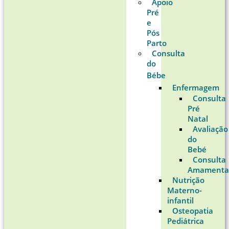
Apoio
Pré
e
Pós
Parto
Consulta
do
Bébe
Enfermagem
Consulta
Pré
Natal
Avaliação
do
Bebé
Consulta
Amamenta
Nutrição
Materno-
infantil
Osteopatia
Pediátrica