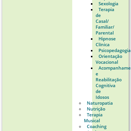
Sexologia
Terapia
de
Casal/
Familiar/
Parental
Hipnose
Clínica
Psicopedagogia
Orientação
Vocacional
Acompanhame
e
Reabilitação
Cognitiva
de
Idosos
Naturopatia
Nutrição
Terapia
Musical
Coaching