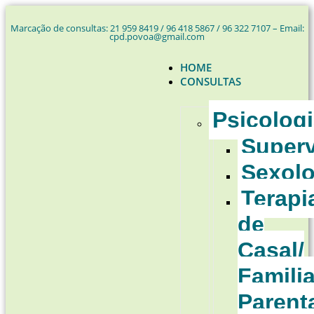
Marcação de consultas: 21 959 8419 / 96 418 5867 / 96 322 7107 – Email:
cpd.povoa@gmail.com
HOME
CONSULTAS
Psicolog
Super
Sexolo
Terapi
de
Casal/
Familia
Parent