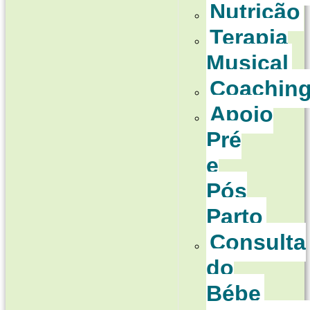
Nutrição
Terapia
Musical
Coachin
Apoio
Pré
e
Pós
Parto
Consulta
do
Bébe