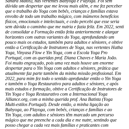
Sandra Matos), nas vertentes Babyoga e Playoga. Foi sem
dúvida um despertar que me levou mais além, e me fez perceber
que o trabalho do Yoga com bebés, crianças e famílias estava
envolto de todo um trabalho mágico, com inúmeros benefícios
físicos, emocionais e intelectuais, e cedo percebi que esse seria
sem dúvida o caminho que me nutria e fazia feliz. Em 2022, senti
de consolidar a Formação então feita anteriormente e alargar
horizontes com outras variantes do Yoga, aprofundando um
pouco mais os estudos, também para adultos e séniores, e obtive
então a Certificação de Instrutores de Yoga, nas vertentes Hatha
Yoga, Vinyasa Flow e Yin Yoga, com a Escola Yoga Pro
Portugal, com as queridas prof. Diana Chaves e Maria João.
Foi muito engraçado, pois uma vez mais houve um enorme
despertar para o Yin Yoga com adultos e séniores, prática que
atualmente faz parte também da minha missão profissional. Em
2022, para mim fez todo o sentido aprofundar então o Yin Yoga
e também o Yoga Restaurativo para adultos e séniores, e após
mais estudos e formação, obtive a Certificação de Instrutores de
Yin Yoga e Yoga Restaurativo com a Internacional Yoga
Alliance.org, com a minha querida prof. Ana Batista (Yoga
Multi-estilos Portugal). Desde então, a minha ligação ao
Babyoga, ao Playoga, com bebés, crianças e famílias e ao
Yin Yoga, com adultos e séniores têm marcado um percurso
mágico que me preenche a cada dia e me nutre, sentindo que
posso chegar a cada vez mais famílias e praticantes com