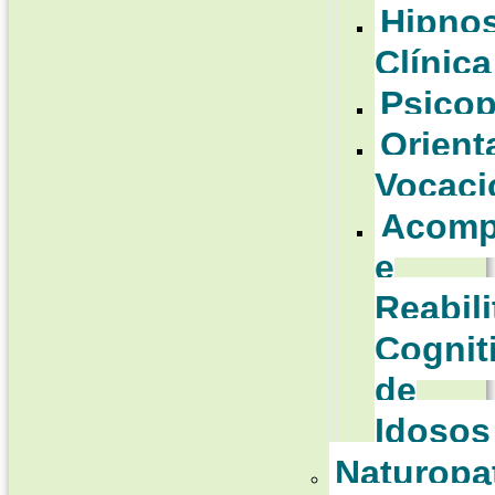
Hipno
Clínica
Psico
Orient
Vocaci
Acomp
e
Reabil
Cognit
de
Idosos
Naturopa