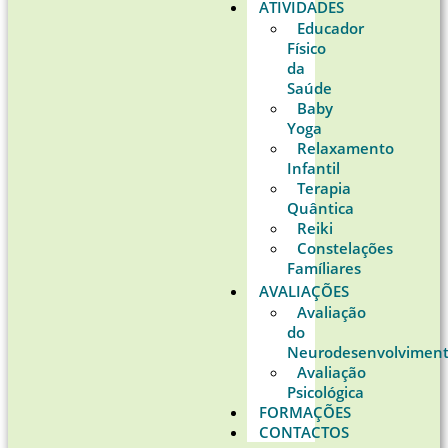
ATIVIDADES
Educador
Físico
da
Saúde
Baby
Yoga
Relaxamento
Infantil
Terapia
Quântica
Reiki
Constelações
Famíliares
AVALIAÇÕES
Avaliação
do
Neurodesenvolvimen
Avaliação
Psicológica
FORMAÇÕES
CONTACTOS