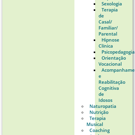
Sexologia
Terapia
de
Casal/
Familiar/
Parental
Hipnose
Clínica
Psicopedagogia
Orientação
Vocacional
Acompanhame
e
Reabilitação
Cognitiva
de
Idosos
Naturopatia
Nutrição
Terapia
Musical
Coaching