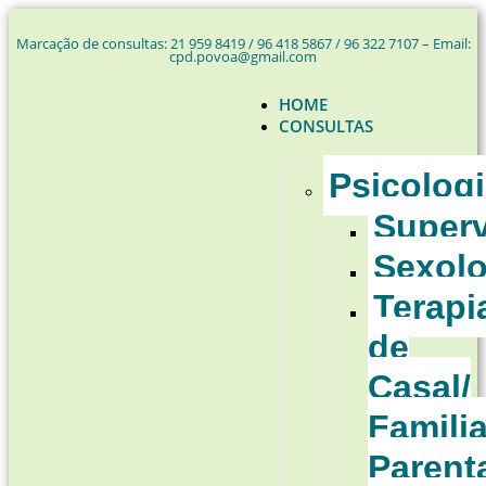
Marcação de consultas: 21 959 8419 / 96 418 5867 / 96 322 7107 – Email:
cpd.povoa@gmail.com
HOME
CONSULTAS
Psicolog
Super
Sexolo
Terapi
de
Casal/
Familia
Parent