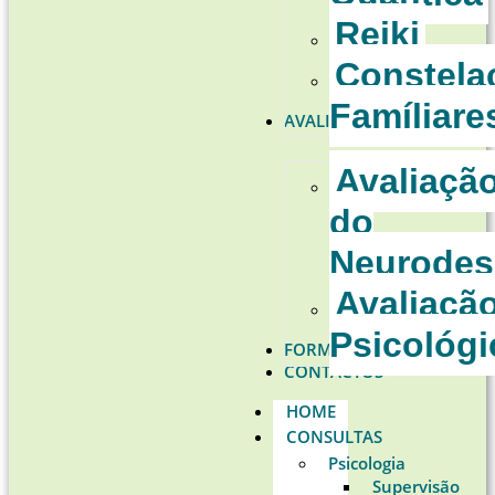
Reiki
Constela
Famíliare
AVALIAÇÕES
Avaliaçã
do
Neurodes
Avaliaçã
Psicológi
FORMAÇÕES
CONTACTOS
HOME
CONSULTAS
Psicologia
Supervisão