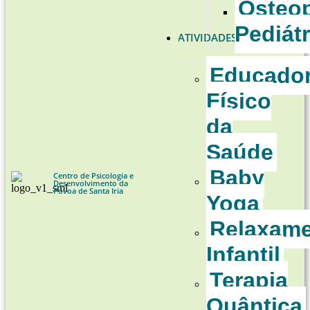
Osteop
Pediátr
ATIVIDADES
Educado
Físico
da
Saúde
Baby
Centro de Psicologia e
Desenvolvimento da
Póvoa de Santa Iria
Yoga
Relaxam
Infantil
Terapia
Quântica