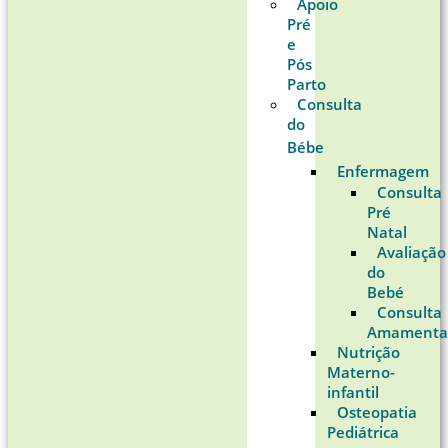
Apoio
Pré
e
Pós
Parto
Consulta
do
Bébe
Enfermagem
Consulta
Pré
Natal
Avaliação
do
Bebé
Consulta
Amamenta
Nutrição
Materno-
infantil
Osteopatia
Pediátrica