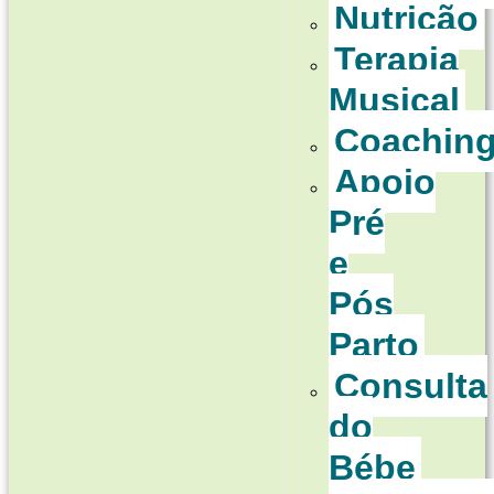
Nutrição
Terapia
Musical
Coachin
Apoio
Pré
e
Pós
Parto
Consulta
do
Bébe