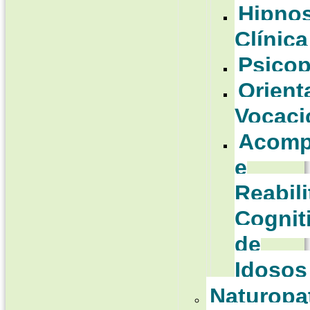
Hipno
Clínica
Psico
Orient
Vocaci
Acomp
e
Reabil
Cognit
de
Idosos
Naturopa