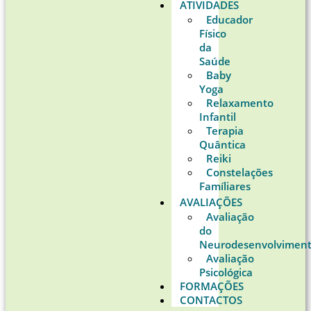
ATIVIDADES
Educador
Físico
da
Saúde
Baby
Yoga
Relaxamento
Infantil
Terapia
Quântica
Reiki
Constelações
Famíliares
AVALIAÇÕES
Avaliação
do
Neurodesenvolvimen
Avaliação
Psicológica
FORMAÇÕES
CONTACTOS