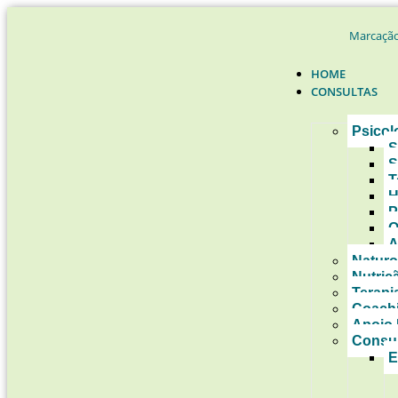
Marcação
HOME
CONSULTAS
Psicol
S
S
T
H
P
O
A
Naturo
Nutriç
Terapi
Coach
Apoio 
Consul
E