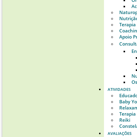
Or
Ac
Naturop
Nutriçã
Terapia
Coachi
Apoio P
Consult
E
Nu
Os
ATIVIDADES
Educado
Baby Y
Relaxam
Terapia
Reiki
Constel
AVALIAÇÕES