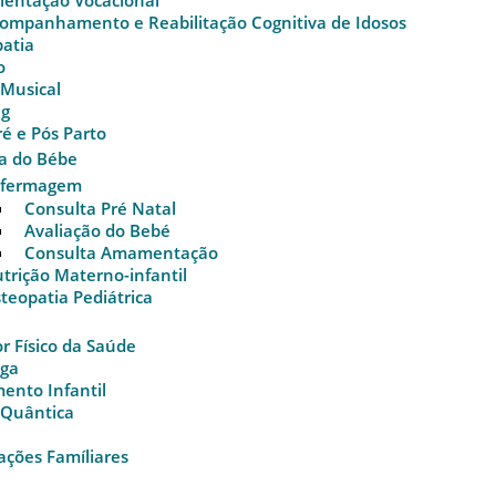
ientação Vocacional
ompanhamento e Reabilitação Cognitiva de Idosos
atia
o
 Musical
ng
ré e Pós Parto
a do Bébe
nfermagem
Consulta Pré Natal
Avaliação do Bebé
Consulta Amamentação
trição Materno-infantil
teopatia Pediátrica
r Físico da Saúde
oga
ento Infantil
 Quântica
ações Famíliares