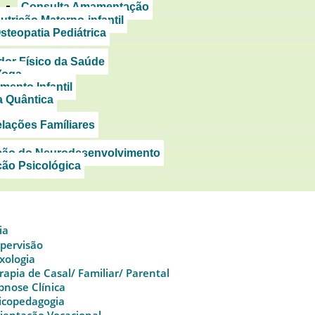
Consulta Amamentação
utrição Materno-infantil
steopatia Pediátrica
or Físico da Saúde
Yoga
mento Infantil
a Quântica
lações Famíliares
ção do Neurodesenvolvimento
ção Psicológica
ia
pervisão
xologia
rapia de Casal/ Familiar/ Parental
pnose Clínica
icopedagogia