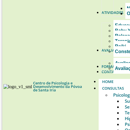
N
ATIVIDADES
O
Educad
Baby 
Relaxa
Terapi
Reiki
AVALIAÇÕES
Conste
Avalia
FORMAÇÕES
Avalia
CONTACTOS
HOME
Centro de Psicologia e
Desenvolvimento da Póvoa
CONSULTAS
de Santa Iria
Psicolog
Su
Se
Te
Hi
Ps