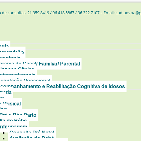
 de consultas: 21 959 8419 / 96 418 5867 / 96 322 7107 – Email: cpd.povoa@
ogia
upervisão
exologia
erapia de Casal/ Familiar/ Parental
ipnose Clínica
sicopedagogia
rientação Vocacional
companhamento e Reabilitação Cognitiva de Idosos
patia
ão
a Musical
ing
Pré e Pós Parto
ta do Bébe
nfermagem
Consulta Pré Natal
Avaliação do Bebé